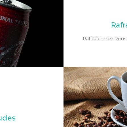
Rafr
Raffraîchissez-vou
udes