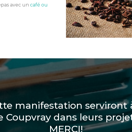
repas avec un
café ou
tte manifestation serviront à
e Coupvray dans leurs projet
MERCI!