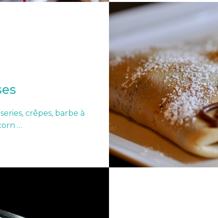
ses
series, crêpes, barbe à
corn …